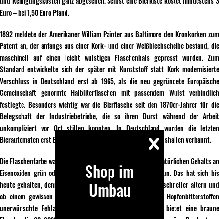
und Reinigungskosten ganz abgesehen. Selbst eine Bierkiste kostet mindestens 3
Euro – bei 1,50 Euro Pfand.
1892 meldete der Amerikaner William Painter aus Baltimore den Kronkorken zum
Patent an, der anfangs aus einer Kork- und einer Weißblechscheibe bestand, die
maschinell auf einen leicht wulstigen Flaschenhals gepresst wurden. Zum
Standard entwickelte sich der später mit Kunststoff statt Kork modernisierte
Verschluss in Deutschland erst ab 1965, als die neu gegründete Europäische
Gemeinschaft genormte Halbliterflaschen mit passendem Wulst verbindlich
festlegte. Besonders wichtig war die Bierflasche seit den 1870er-Jahren für die
Belegschaft der Industriebetriebe, die so ihren Durst während der Arbeit
unkompliziert vor Ort stillen konnten. In Deutschland wurden die letzten
Bierautomaten erst Ende der 1990er-Jahre aus den Produktionshallen verbannt.
Die Flaschenfarbe war von der ersten Flasche an wegen des natürlichen Gehalts an
Shop im
Eisenoxiden grün oder durch zusätzliche Schwefeloxide braun. Das hat sich bis
Umbau
heute gehalten, denn Tageslicht schadet dem Bier, lässt es schneller altern und
ab einem gewissen Zeitpunkt auch durch den Zerfall von Hopfenbitterstoffen
unerwünschte Fehlaromen entstehen. Den besten Schutz bietet eine braune