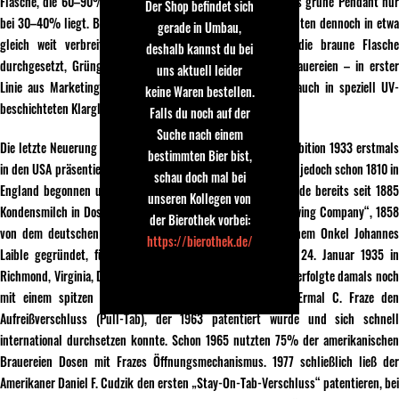
Flasche, die 60–90% des Lichtes absorbiert, wohingegen das grüne Pendant nur
Der Shop befindet sich
bei 30–40% liegt. Bis in die 1970er-Jahre waren beide Varianten dennoch in etwa
gerade in Umbau,
gleich weit verbreitet. Mittlerweile hat sich allerdings die braune Flasche
deshalb kannst du bei
durchgesetzt, Grünglas verwenden nur noch einige Großbrauereien – in erster
uns aktuell leider
Linie aus Marketinggründen. Einige „Szene“-Biere gibt es auch in speziell UV-
keine Waren bestellen.
beschichteten Klarglasflaschen.
Falls du noch auf der
Suche nach einem
Die letzte Neuerung der Biergefäße stellte die nach der Prohibition 1933 erstmals
bestimmten Bier bist,
in den USA präsentierte Bierdose dar. Deren Geschichte hatte jedoch schon 1810 in
schau doch mal bei
England begonnen und auch in den vereinigten Staaten wurde bereits seit 1885
unseren Kollegen von
Kondensmilch in Dosen verkauft. Die „Gottfried Krueger Brewing Company“, 1858
der Bierothek vorbei:
von dem deutschen Einwanderer Gottfried Krüger und seinem Onkel Johannes
https://bierothek.de/
Laible gegründet, führte als erste Brauerei der Welt am 24. Januar 1935 in
Richmond, Virginia, Dosenbier auf den Markt ein. Das Öffnen erfolgte damals noch
mit einem spitzen Dosenstecher. Erst 1959 entwickelte Ermal C. Fraze den
Aufreißverschluss (Pull-Tab), der 1963 patentiert wurde und sich schnell
international durchsetzen konnte. Schon 1965 nutzten 75% der amerikanischen
Brauereien Dosen mit Frazes Öffnungsmechanismus. 1977 schließlich ließ der
Amerikaner Daniel F. Cudzik den ersten „Stay-On-Tab-Verschluss“ patentieren, bei