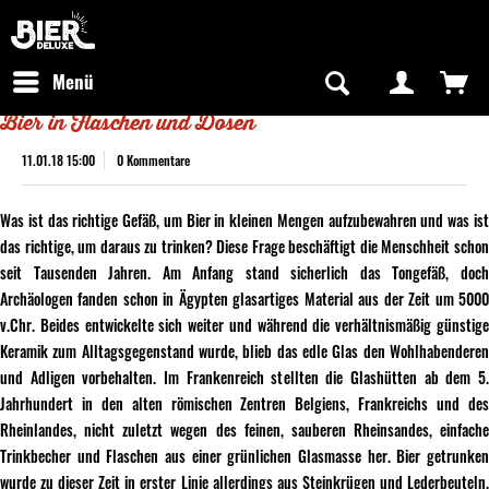
Newsletter abonnieren
Kostenfreier Versand in Deutschland
Hotline:
+49 0800 243768435
/ Mo-Fr: 09:00 - 16:00 Uhr
Menü
Bier in Flaschen und Dosen
11.01.18 15:00
0 Kommentare
Was ist das richtige Gefäß, um Bier in kleinen Mengen aufzubewahren und was ist
das richtige, um daraus zu trinken? Diese Frage beschäftigt die Menschheit schon
seit Tausenden Jahren. Am Anfang stand sicherlich das Tongefäß, doch
Archäologen fanden schon in Ägypten glasartiges Material aus der Zeit um 5000
v.Chr. Beides entwickelte sich weiter und während die verhältnismäßig günstige
Keramik zum Alltagsgegenstand wurde, blieb das edle Glas den Wohlhabenderen
und Adligen vorbehalten. Im Frankenreich stellten die Glashütten ab dem 5.
Jahrhundert in den alten römischen Zentren Belgiens, Frankreichs und des
Rheinlandes, nicht zuletzt wegen des feinen, sauberen Rheinsandes, einfache
Trinkbecher und Flaschen aus einer grünlichen Glasmasse her. Bier getrunken
wurde zu dieser Zeit in erster Linie allerdings aus Steinkrügen und Lederbeuteln.