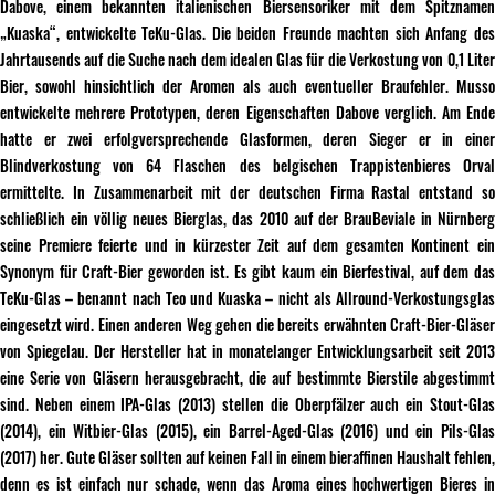
Dabove, einem bekannten italienischen Biersensoriker mit dem Spitznamen
„Kuaska“, entwickelte TeKu-Glas. Die beiden Freunde machten sich Anfang des
Jahrtausends auf die Suche nach dem idealen Glas für die Verkostung von 0,1 Liter
Bier, sowohl hinsichtlich der Aromen als auch eventueller Braufehler. Musso
entwickelte mehrere Prototypen, deren Eigenschaften Dabove verglich. Am Ende
hatte er zwei erfolgversprechende Glasformen, deren Sieger er in einer
Blindverkostung von 64 Flaschen des belgischen Trappistenbieres Orval
ermittelte. In Zusammenarbeit mit der deutschen Firma Rastal entstand so
schließlich ein völlig neues Bierglas, das 2010 auf der BrauBeviale in Nürnberg
seine Premiere feierte und in kürzester Zeit auf dem gesamten Kontinent ein
Synonym für Craft-Bier geworden ist. Es gibt kaum ein Bierfestival, auf dem das
TeKu-Glas – benannt nach Teo und Kuaska – nicht als Allround-Verkostungsglas
eingesetzt wird. Einen anderen Weg gehen die bereits erwähnten Craft-Bier-Gläser
von Spiegelau. Der Hersteller hat in monatelanger Entwicklungsarbeit seit 2013
eine Serie von Gläsern herausgebracht, die auf bestimmte Bierstile abgestimmt
sind. Neben einem IPA-Glas (2013) stellen die Oberpfälzer auch ein Stout-Glas
(2014), ein Witbier-Glas (2015), ein Barrel-Aged-Glas (2016) und ein Pils-Glas
(2017) her. Gute Gläser sollten auf keinen Fall in einem bieraffinen Haushalt fehlen,
denn es ist einfach nur schade, wenn das Aroma eines hochwertigen Bieres in