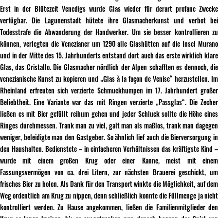
Erst in der Blütezeit Venedigs wurde Glas wieder für derart profane Zwecke
verfügbar. Die Lagunenstadt hütete ihre Glasmacherkunst und verbot bei
Todesstrafe die Abwanderung der Handwerker. Um sie besser kontrollieren zu
können, verlegten die Venezianer um 1290 alle Glashütten auf die Insel Murano
und in der Mitte des 15. Jahrhunderts entstand dort auch das erste wirklich klare
Glas, das Cristallo. Die Glasmacher nördlich der Alpen schafften es dennoch, die
venezianische Kunst zu kopieren und „Glas à la façon de Venise“ herzustellen. Im
Rheinland erfreuten sich verzierte Schmuckhumpen im 17. Jahrhundert großer
Beliebtheit. Eine Variante war das mit Ringen verzierte „Passglas“. Die Zecher
ließen es mit Bier gefüllt reihum gehen und jeder Schluck sollte die Höhe eines
Ringes durchmessen. Trank man zu viel, galt man als maßlos, trank man dagegen
weniger, beleidigte man den Gastgeber. So ähnlich lief auch die Bierversorgung in
den Haushalten. Bedienstete – in einfacheren Verhältnissen das kräftigste Kind –
wurde mit einem großen Krug oder einer Kanne, meist mit einem
Fassungsvermögen von ca. drei Litern, zur nächsten Brauerei geschickt, um
frisches Bier zu holen. Als Dank für den Transport winkte die Möglichkeit, auf dem
Weg ordentlich am Krug zu nippen, denn schließlich konnte die Füllmenge ja nicht
kontrolliert werden. Zu Hause angekommen, ließen die Familienmitglieder den