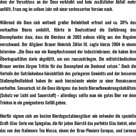
dem der Verschluss an der Dose verbleibt und kein zusätzlicher Abfall mehr
anfällt, Fraze zog im selben Jahr mit einer verbesserten Version nach.
Während die Dose sich weltweit großer Beliebtheit erfreut und ca. 30% des
verkauften Bieres umhüllt, führte in Deutschland die Einführung des
Dosenpfandes dazu, dass die Bierdose ab 2003 nahezu völlig aus den Regalen
verschwand. Der Allgäuer Brauer Heinrich Zötler III. sagte hierzu 2004 in einem
Interview: „Die Dose war ein Kampfinstrument der Industriebrauer, die haben ihre
Überkapazitäten darin abgefüllt, um uns rauszudrängen. Die mittelständischen
Brauer werden Jürgen Trittin für das Dosenpfand ein Denkmal setzen.“ Doch die
Vorteile der Getränkedose hinsichtlich des geringeren Gewichts und der besseren
Stoßempfindlichkeit haben ihr auch hierzulande wieder zu einer Renaissance
verholfen. Sensorisch ist die Dose übrigens das beste Bieraufbewahrungsbehältnis
(Schutz vor Licht und Sauerstoff) – allerdings sollte man ein gutes Bier vor dem
Trinken in ein geeigneteres Gefäß geben.
Hierfür eignen sich am besten Bierdegustationsgläser wie entweder die spezielle
Graft-Glas-Serie von Spiegelau, die für jeden Bierstil das perfekte Glas bietet, oder
das von den Italienern Teo Musso, einem der Brau-Pioniere Europas, und Lorenzo