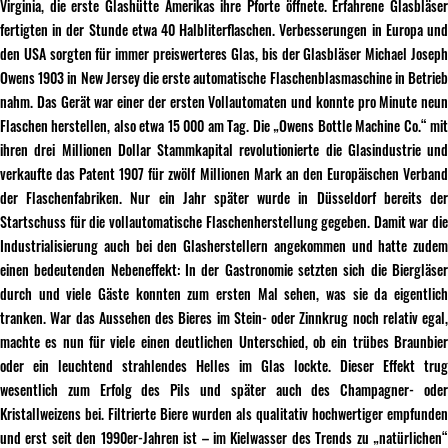
Virginia, die erste Glashütte Amerikas ihre Pforte öffnete. Erfahrene Glasbläser
fertigten in der Stunde etwa 40 Halbliterflaschen. Verbesserungen in Europa und
den USA sorgten für immer preiswerteres Glas, bis der Glasbläser Michael Joseph
Owens 1903 in New Jersey die erste automatische Flaschenblasmaschine in Betrieb
nahm. Das Gerät war einer der ersten Vollautomaten und konnte pro Minute neun
Flaschen herstellen, also etwa 15 000 am Tag. Die „Owens Bottle Machine Co.“ mit
ihren drei Millionen Dollar Stammkapital revolutionierte die Glasindustrie und
verkaufte das Patent 1907 für zwölf Millionen Mark an den Europäischen Verband
der Flaschenfabriken. Nur ein Jahr später wurde in Düsseldorf bereits der
Startschuss für die vollautomatische Flaschenherstellung gegeben. Damit war die
Industrialisierung auch bei den Glasherstellern angekommen und hatte zudem
einen bedeutenden Nebeneffekt: In der Gastronomie setzten sich die Biergläser
durch und viele Gäste konnten zum ersten Mal sehen, was sie da eigentlich
tranken. War das Aussehen des Bieres im Stein- oder Zinnkrug noch relativ egal,
machte es nun für viele einen deutlichen Unterschied, ob ein trübes Braunbier
oder ein leuchtend strahlendes Helles im Glas lockte. Dieser Effekt trug
wesentlich zum Erfolg des Pils und später auch des Champagner- oder
Kristallweizens bei. Filtrierte Biere wurden als qualitativ hochwertiger empfunden
und erst seit den 1990er-Jahren ist – im Kielwasser des Trends zu „natürlichen“