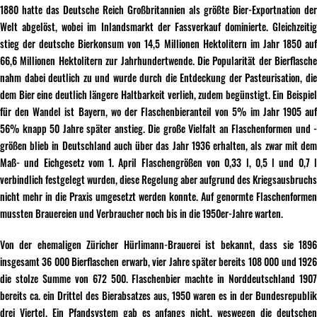
1880 hatte das Deutsche Reich Großbritannien als größte Bier-Exportnation der
Welt abgelöst, wobei im Inlandsmarkt der Fassverkauf dominierte. Gleichzeitig
stieg der deutsche Bierkonsum von 14,5 Millionen Hektolitern im Jahr 1850 auf
66,6 Millionen Hektolitern zur Jahrhundertwende. Die Popularität der Bierflasche
nahm dabei deutlich zu und wurde durch die Entdeckung der Pasteurisation, die
dem Bier eine deutlich längere Haltbarkeit verlieh, zudem begünstigt. Ein Beispiel
für den Wandel ist Bayern, wo der Flaschenbieranteil von 5% im Jahr 1905 auf
56% knapp 50 Jahre später anstieg. Die große Vielfalt an Flaschenformen und -
größen blieb in Deutschland auch über das Jahr 1936 erhalten, als zwar mit dem
Maß- und Eichgesetz vom 1. April Flaschengrößen von 0,33 l, 0,5 l und 0,7 l
verbindlich festgelegt wurden, diese Regelung aber aufgrund des Kriegsausbruchs
nicht mehr in die Praxis umgesetzt werden konnte. Auf genormte Flaschenformen
mussten Brauereien und Verbraucher noch bis in die 1950er-Jahre warten.
Von der ehemaligen Züricher Hürlimann-Brauerei ist bekannt, dass sie 1896
insgesamt 36 000 Bierflaschen erwarb, vier Jahre später bereits 108 000 und 1926
die stolze Summe von 672 500. Flaschenbier machte in Norddeutschland 1907
bereits ca. ein Drittel des Bierabsatzes aus, 1950 waren es in der Bundesrepublik
drei Viertel. Ein Pfandsystem gab es anfangs nicht, weswegen die deutschen