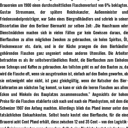
Brauereien um 1900 einen durchschnittlichen Flaschenverlust von 6% beklagten.
Gustav Stresemann, der spätere Reichskanzler, Außenminister und
Friedensnobelpreisträger, war Sohn eines Biergroßhändlers und schrieb in seiner
Dissertation über den Berliner Biermarkt zur selben Zeit: „Die Hausfrauen oder
Dienstmädchen machen sich in vielen Fällen gar kein Gewissen daraus, die
Bierflaschen zu allen möglichen Zwecken zu gebrauchen, sie holen Spiritus, Öl,
Fleckenwasser etc. darin, und in der Küche prangen die dem Bierhändler
gehörenden Flaschen ganz ungeniert neben anderen Utensilien. Die Arbeiter
betrachten es als ihr selbstverständliches Recht, die Bierflaschen zum Einholen
von Schnaps und Kaffee zu gebrauchen. Am tollsten geht es auf den Bauten zu, da
wird die Flasche oft, wenn sie ausgetrunken ist, einfach auf den Boden geworfen, ob
sie entzweigeht oder nicht, ist ganz gleichgültig, wenn der Kutscher des Bier-
Lieferanten am nächsten Tag kommt, so kann er sich die leeren Flaschen aus allen
Ecken und Winkeln des Bauplatzes zusammensuchen.“ Angesichts der hohen
Preise für die Flaschen etablierte sich nach und nach ein Pfandsystem, mit dem die
Schweizer 1907 den Anfang machten. Allerdings blieb das Pfand immer unter den
tatsächlichen Einkaufskosten. Selbst heute kostet eine Bierflasche, für die eine
Brauerei acht Cent Pfand erhält, diese zwischen 12 und 35 Cent – von den Logistik-