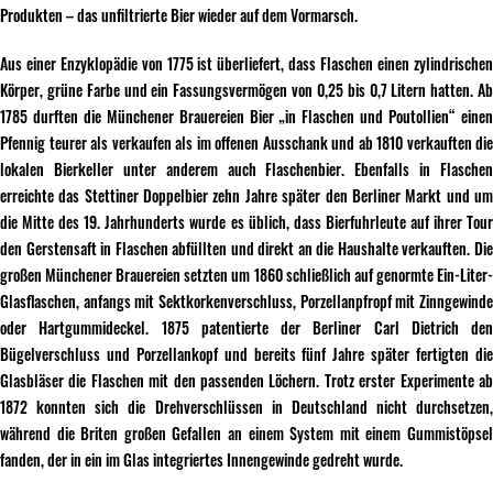
Produkten – das unfiltrierte Bier wieder auf dem Vormarsch.
Aus einer Enzyklopädie von 1775 ist überliefert, dass Flaschen einen zylindrischen
Körper, grüne Farbe und ein Fassungsvermögen von 0,25 bis 0,7 Litern hatten. Ab
1785 durften die Münchener Brauereien Bier „in Flaschen und Poutollien“ einen
Pfennig teurer als verkaufen als im offenen Ausschank und ab 1810 verkauften die
lokalen Bierkeller unter anderem auch Flaschenbier. Ebenfalls in Flaschen
erreichte das Stettiner Doppelbier zehn Jahre später den Berliner Markt und um
die Mitte des 19. Jahrhunderts wurde es üblich, dass Bierfuhrleute auf ihrer Tour
den Gerstensaft in Flaschen abfüllten und direkt an die Haushalte verkauften. Die
großen Münchener Brauereien setzten um 1860 schließlich auf genormte Ein-Liter-
Glasflaschen, anfangs mit Sektkorkenverschluss, Porzellanpfropf mit Zinngewinde
oder Hartgummideckel. 1875 patentierte der Berliner Carl Dietrich den
Bügelverschluss und Porzellankopf und bereits fünf Jahre später fertigten die
Glasbläser die Flaschen mit den passenden Löchern. Trotz erster Experimente ab
1872 konnten sich die Drehverschlüssen in Deutschland nicht durchsetzen,
während die Briten großen Gefallen an einem System mit einem Gummistöpsel
fanden, der in ein im Glas integriertes Innengewinde gedreht wurde.