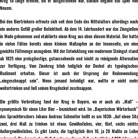
Krug so lange kreisen, bis er ausgetrunken war, danach begann das Spiel von
Neuem.
Bei den Biertrinkern erfreute sich seit dem Ende des Mittelalters allerdings noch
ein anderes Gefäß großer Beliebtheit. Ab dem 14. Jahrhundert war das Zinngießen
in Mode gekommen und etablierte einen Krug aus eben diesem Material. Der hatte
in vielen Fällen bereits einen kleinen Maßzapfen an der Innenseite, um eine
geeichte Füllmenge anzugeben. Mit der Entwicklung von modernem Steingut stand
ab 1825 eine preisgünstige, gutaussehende und leicht zu reinigende Alternative
zur Verfügung. Vom Zinnkrug blieb lediglich der Deckel als typologisches
Rudiment erhalten. Dieser ist auch der Ursprung der Redenwendung
„eingeschnappt sein“. Wenn jemand beleidigt war, wollte er nicht mehr
weitertrinken und ließ seinen Krugdeckel zuschnappen.
Die größte Verbreitung fand der Krug in Bayern, wo er auch als „Maß“ –
synonymisch für einen Liter Bier – bezeichnet wird. Im „Bayerischen Wörterbuch“
des Sprachforschers Johann Andreas Schmeller heißt es um 1830: „Auf einen Sitz
zwei, drei Maß zu trinken ist etwas Gewöhnliches, vier, fünf, sechs nichts
Außergewöhnliches. Es gibt Leute, die tagtäglich ihre 10, ja 20 Maßln zu Leibe