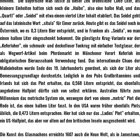
nehmen.“ Die bayerische Maß fasste zu dieser Zeit ordentliche 1,069 Liter, als
kleinere Einheiten hatten sich noch die „Halbe“, also eine halbe Maß, und das
„Quartl“ oder „Seidel“ mit etwa einem viertel Liter Inhalt etabliert. Das Seidel geht
auf das lateinische Wort „situla“ für Eimer zurück. Heute gibt es das Seidel noch in
Österreich, wo es 0,3 Litern Bier entspricht, und in Franken als „Seidla“, wo man
einen halben Liter eingeschenkt bekommt. Die günstigste Krug-Variante war der
„Keferloher“, ein schmuck- und deckelloser Tonkrug mit einfacher Textglasur, der
als Wegwerf-Artikel beim Pferdemarkt im Münchener Vorort Keferloh im
obligatorischen Bierausschank Verwendung fand. Das internationale Chaos der
Maßeinheiten wurde Ende des 19. Jahrhunderts geordnet, als sich der Liter als
Bemessungsgrundlage durchsetzte. Lediglich in den Pubs Großbritanniens und
Irlands hat sich das Pint erhalten, das 0,568 Litern entspricht, das ebenfalls
angebotene Halfpint dürfte sich von selbst erklären. Australien führte zum
Millennium das metrische System ein, weswegen dort von einem „metric“ Pint die
Rede ist, das einen halben Liter fasst. In den USA waren früher ebenfalls Pints
üblich, die 0,473 Litern entsprachen. Hier hat sich nur das „Ladies‘ Pint“ erhalten,
ein US-Halfpint, das aber vor allem auf den britischen Inseln ausgeschenkt wird.
Die Kunst des Glasmachens erreichte 1607 auch die Neue Welt, als in Jamestown,