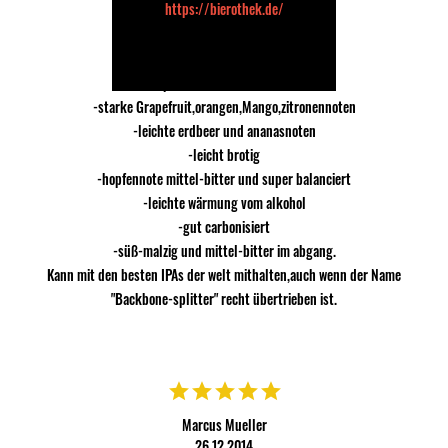
https://bierothek.de/
21.01.2015
Klasse IPA
explodiert mit fruchtnoten.
-starke Grapefruit,orangen,Mango,zitronennoten
-leichte erdbeer und ananasnoten
-leicht brotig
-hopfennote mittel-bitter und super balanciert
-leichte wärmung vom alkohol
-gut carbonisiert
-süß-malzig und mittel-bitter im abgang.
Kann mit den besten IPAs der welt mithalten,auch wenn der Name
"Backbone-splitter" recht übertrieben ist.
Marcus Mueller
26.12.2014