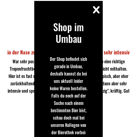
Shop im
Umbau
Paul
20.03.2016
in der Nase zurückhaltend, geschmacklich aber sehr intensiv
Der Shop befindet sich
War sehr positiv überrascht! Viele IPAs sind in der Nase eine richtige
gerade in Umbau,
Tropenfruchtbombe, können dann geschmacklich aber nicht mithalten.
deshalb kannst du bei
Hier ist es fast umgekehrt: In der Nase zwar schon IPA-typisch, aber eher
uns aktuell leider
zurückhaltend und auch etwas "boozy". Der Geschmack dann aber sehr
keine Waren bestellen.
intensiv und speziell, schwer definierbar: Süß, Säure, "würzig", kräftig. Gut
Falls du noch auf der
bitter und normal karbonisiert.
Suche nach einem
bestimmten Bier bist,
schau doch mal bei
unseren Kollegen von
der Bierothek vorbei:
Steffen