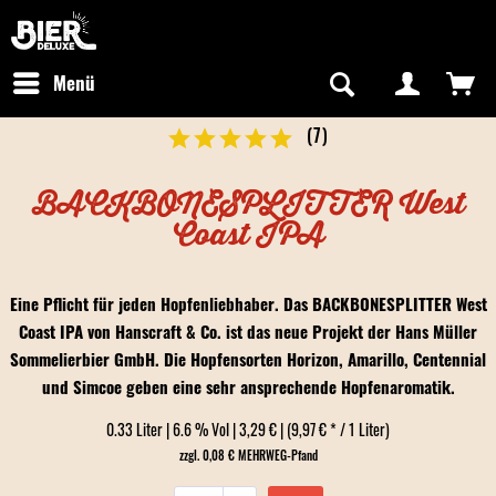
Newsletter abonnieren
Kostenfreier Versand in Deutschland
Hotline:
+49 0800 243768435
/ Mo-Fr: 09:00 - 16:00 Uhr
Menü
(
7
)
BACKBONESPLITTER West
Coast IPA
Eine Pflicht für jeden Hopfenliebhaber. Das BACKBONESPLITTER West
Coast IPA von Hanscraft & Co. ist das neue Projekt der Hans Müller
Sommelierbier GmbH. Die Hopfensorten Horizon, Amarillo, Centennial
und Simcoe geben eine sehr ansprechende Hopfenaromatik.
0.33 Liter | 6.6 % Vol | 3,29 € | (9,97 € * / 1 Liter)
zzgl. 0,08 € MEHRWEG-Pfand