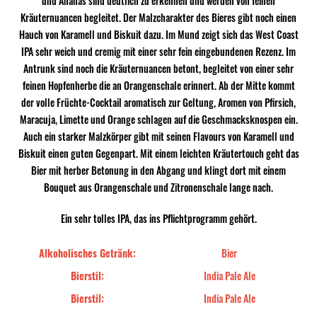
und Ananas sind deutlich zu erkennen und werden von feinen
Kräuternuancen begleitet. Der Malzcharakter des Bieres gibt noch einen
Hauch von Karamell und Biskuit dazu. Im Mund zeigt sich das West Coast
IPA sehr weich und cremig mit einer sehr fein eingebundenen Rezenz. Im
Antrunk sind noch die Kräuternuancen betont, begleitet von einer sehr
feinen Hopfenherbe die an Orangenschale erinnert. Ab der Mitte kommt
der volle Früchte-Cocktail aromatisch zur Geltung, Aromen von Pfirsich,
Maracuja, Limette und Orange schlagen auf die Geschmacksknospen ein.
Auch ein starker Malzkörper gibt mit seinen Flavours von Karamell und
Biskuit einen guten Gegenpart. Mit einem leichten Kräutertouch geht das
Bier mit herber Betonung in den Abgang und klingt dort mit einem
Bouquet aus Orangenschale und Zitronenschale lange nach.
Ein sehr tolles IPA, das ins Pflichtprogramm gehört.
Alkoholisches Getränk:
Bier
Bierstil:
India Pale Ale
Bierstil:
India Pale Ale