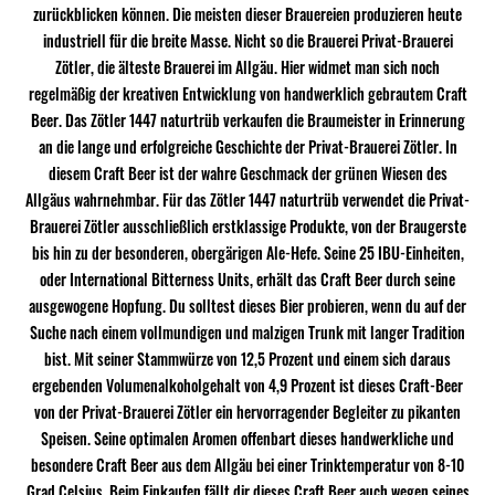
zurückblicken können. Die meisten dieser Brauereien produzieren heute
industriell für die breite Masse. Nicht so die Brauerei Privat-Brauerei
Zötler, die älteste Brauerei im Allgäu. Hier widmet man sich noch
regelmäßig der kreativen Entwicklung von handwerklich gebrautem Craft
Beer. Das Zötler 1447 naturtrüb verkaufen die Braumeister in Erinnerung
an die lange und erfolgreiche Geschichte der Privat-Brauerei Zötler. In
diesem Craft Beer ist der wahre Geschmack der grünen Wiesen des
Allgäus wahrnehmbar. Für das Zötler 1447 naturtrüb verwendet die Privat-
Brauerei Zötler ausschließlich erstklassige Produkte, von der Braugerste
bis hin zu der besonderen, obergärigen Ale-Hefe. Seine 25 IBU-Einheiten,
oder International Bitterness Units, erhält das Craft Beer durch seine
ausgewogene Hopfung. Du solltest dieses Bier probieren, wenn du auf der
Suche nach einem vollmundigen und malzigen Trunk mit langer Tradition
bist. Mit seiner Stammwürze von 12,5 Prozent und einem sich daraus
ergebenden Volumenalkoholgehalt von 4,9 Prozent ist dieses Craft-Beer
von der Privat-Brauerei Zötler ein hervorragender Begleiter zu pikanten
Speisen. Seine optimalen Aromen offenbart dieses handwerkliche und
besondere Craft Beer aus dem Allgäu bei einer Trinktemperatur von 8-10
Grad Celsius. Beim Einkaufen fällt dir dieses Craft Beer auch wegen seines