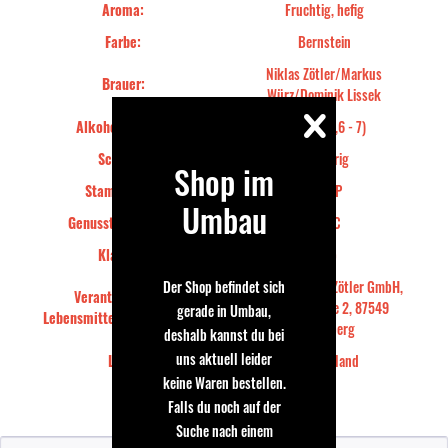
Aroma:
Fruchtig, hefig
Farbe:
Bernstein
Niklas Zötler/Markus
Brauer:
Würz/Dominik Lissek
Alkohol von bis:
Normal (4,6 - 7)
Schaum:
Feinporig
Shop im
Stammwürze:
12,7°P
Umbau
Genusstemperatur:
7-9°C
Klarheit:
Trüb
Der Shop befindet sich
Privat-Brauerei Zötler GmbH,
Verantwortliches
Grüntenstraße 2, 87549
gerade in Umbau,
Lebensmittelunternehmen::
Rettenberg
deshalb kannst du bei
uns aktuell leider
Land:
Deutschland
keine Waren bestellen.
Falls du noch auf der
Bewertung schreiben
Suche nach einem