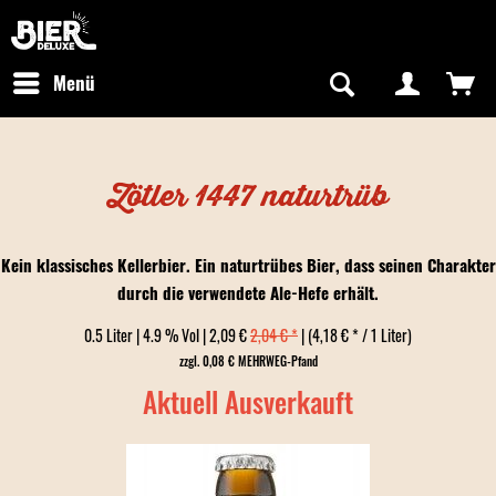
Newsletter abonnieren
Kostenfreier Versand in Deutschland
Hotline:
+49 0800 243768435
/ Mo-Fr: 09:00 - 16:00 Uhr
Menü
Zötler 1447 naturtrüb
Kein klassisches Kellerbier. Ein naturtrübes Bier, dass seinen Charakter
durch die verwendete Ale-Hefe erhält.
0.5 Liter | 4.9 % Vol | 2,09 €
2,04 € *
| (4,18 € * / 1 Liter)
zzgl. 0,08 € MEHRWEG-Pfand
Aktuell Ausverkauft