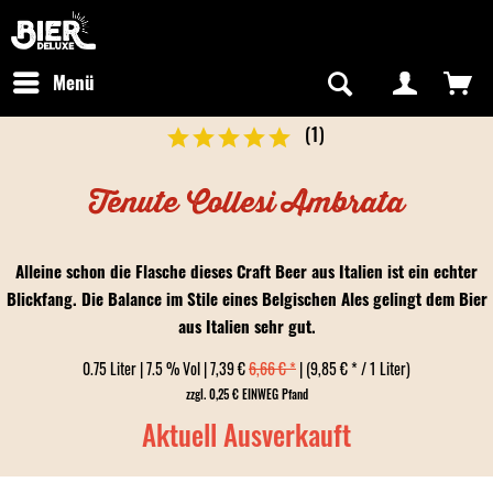
Newsletter abonnieren
Kostenfreier Versand in Deutschland
Hotline:
+49 0800 243768435
/ Mo-Fr: 09:00 - 16:00 Uhr
Menü
(
1
)
Tenute Collesi Ambrata
Alleine schon die Flasche dieses Craft Beer aus Italien ist ein echter
Blickfang. Die Balance im Stile eines Belgischen Ales gelingt dem Bier
aus Italien sehr gut.
0.75 Liter | 7.5 % Vol | 7,39 €
6,66 € *
| (9,85 € * / 1 Liter)
zzgl. 0,25 € EINWEG Pfand
Aktuell Ausverkauft