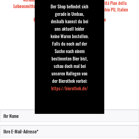
Collesi s.r.l., Località Pian della
Lebensmittelunternehmen::
Der Shop befindet sich
Serra, 61042 Apecchio PU, Italien
gerade in Umbau,
Land:
Italien
deshalb kannst du bei
uns aktuell leider
keine Waren bestellen.
Falls du noch auf der
Suche nach einem
Holger
bestimmten Bier bist,
24.06.2018
schau doch mal bei
Ein wunderbar aromatisches Bier
unseren Kollegen von
Wirklich Sau lecker
der Bierothek vorbei:
https://bierothek.de/
Bewertung schreiben