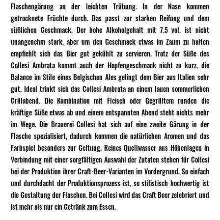
Flaschengärung an der leichten Trübung. In der Nase kommen
getrocknete Früchte durch. Das passt zur starken Reifung und dem
süßlichen Geschmack. Der hohe Alkoholgehalt mit 7.5 vol. ist nicht
unangenehm stark, aber um den Geschmack etwas im Zaum zu halten
empfiehlt sich das Bier gut gekühlt zu servieren. Trotz der Süße des
Collesi Ambrata kommt auch der Hopfengeschmack nicht zu kurz, die
Balance im Stile eines Belgischen Ales gelingt dem Bier aus Italien sehr
gut. Ideal trinkt sich das Collesi Ambrata an einem lauen sommerlichen
Grillabend. Die Kombination mit Fleisch oder Gegrilltem runden die
kräftige Süße etwas ab und einem entspannten Abend steht nichts mehr
im Wege. Die Brauerei Collesi hat sich auf eine zweite Gärung in der
Flasche spezialisiert, dadurch kommen die natürlichen Aromen und das
Farbspiel besonders zur Geltung. Reines Quellwasser aus Höhenlagen in
Verbindung mit einer sorgfältigen Auswahl der Zutaten stehen für Collesi
bei der Produktion ihrer Craft-Beer-Varianten im Vordergrund. So einfach
und durchdacht der Produktionsprozess ist, so stilistisch hochwertig ist
die Gestaltung der Flaschen. Bei Collesi wird das Craft Beer zelebriert und
ist mehr als nur ein Getränk zum Essen.