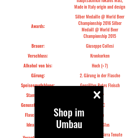
hauptsächlich lokales Malz,
Made in Italy origin and design
Silber Medaille @ World Beer
Championship 2016 Silber
Awards:
Medaill @ World Beer
Championship 2015
Brauer:
Giuseppe Collesi
Verschluss:
Kronkorken
Alkohol von bis:
Hoch (> 7)
Gärung:
2. Gärung in der Flasche
Speiseempfehlung:
Gegrilltes Rotes Fleisch
Stammwürze:
18°P
Genusstemperatur:
7-8°C
Shop im
Flaschenfarbe:
Grün
Umbau
Ideales Glas:
Collesi Glas
Fabbrica della Birra Tenute
Verantwortliches