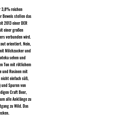
er 3,8% reichen
r Beweis stellen das
eit 2013 einer DER
it einer großen
eers verbunden wird.
out orientiert. Nein,
 mit Milchzucker und
iwoteka sehen und
en Ton mit rötlichem
de und Rosinen mit
nicht einfach süß,
5) und Spuren von
digen Craft Beer,
 um alle Anklänge zu
tgang zu Wild. Das
ecken.