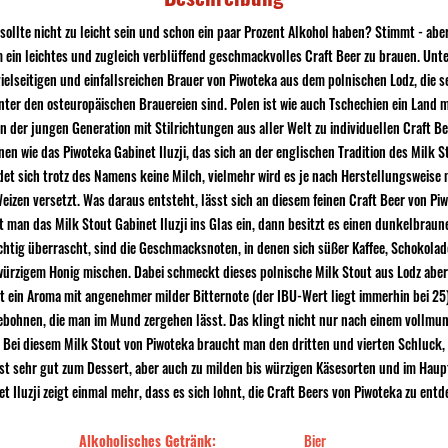
 sollte nicht zu leicht sein und schon ein paar Prozent Alkohol haben? Stimmt - ab
ein leichtes und zugleich verblüffend geschmackvolles Craft Beer zu brauen. Unte
ielseitigen und einfallsreichen Brauer von Piwoteka aus dem polnischen Lodz, die s
ter den osteuropäischen Brauereien sind. Polen ist wie auch Tschechien ein Land m
von der jungen Generation mit Stilrichtungen aus aller Welt zu individuellen Craft B
en wie das Piwoteka Gabinet Iluzji, das sich an der englischen Tradition des Milk St
det sich trotz des Namens keine Milch, vielmehr wird es je nach Herstellungsweise
Weizen versetzt. Was daraus entsteht, lässt sich an diesem feinen Craft Beer von P
man das Milk Stout Gabinet Iluzji ins Glas ein, dann besitzt es einen dunkelbraun
htig überrascht, sind die Geschmacksnoten, in denen sich süßer Kaffee, Schokola
ürzigem Honig mischen. Dabei schmeckt dieses polnische Milk Stout aus Lodz aber 
t ein Aroma mit angenehmer milder Bitternote (der IBU-Wert liegt immerhin bei 2
ebohnen, die man im Mund zergehen lässt. Das klingt nicht nur nach einem vollmun
. Bei diesem Milk Stout von Piwoteka braucht man den dritten und vierten Schluck,
st sehr gut zum Dessert, aber auch zu milden bis würzigen Käsesorten und im Haup
t Iluzji zeigt einmal mehr, dass es sich lohnt, die Craft Beers von Piwoteka zu entd
Alkoholisches Getränk:
Bier