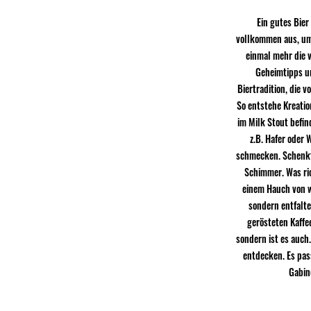
Ein gutes Bier
vollkommen aus, um 
einmal mehr die v
Geheimtipps un
Biertradition, die 
So entstehe Kreation
im Milk Stout befin
z.B. Hafer oder 
schmecken. Schenkt 
Schimmer. Was ric
einem Hauch von w
sondern entfalte
gerösteten Kaffe
sondern ist es auch
entdecken. Es pas
Gabine