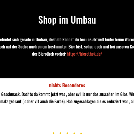
Holger
23.07.2018
Shop im Umbau
Sehr leckeres Bier
Toller Geruch, wunderbarer Geschmack. Auch schön bitter
efindet sich gerade in Umbau, deshalb kannst du bei uns aktuell leider keine Waren
noch auf der Suche nach einem bestimmten Bier bist, schau doch mal bei unseren Ko
der Bierothek vorbei:
https://bierothek.de/
Marcus
17.07.2018
nichts Besonderes
er Geschmack. Dachte da kommt jetzt was , aber evil is nur das aussehen im Glas. W
lz gebraut ( daher vlt auch die Farbe). Hab zugeschlagen als es reduziert war , a