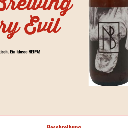
Brewing
ry Evil
sch. Ein klasse NEIPA!
Beschreibung