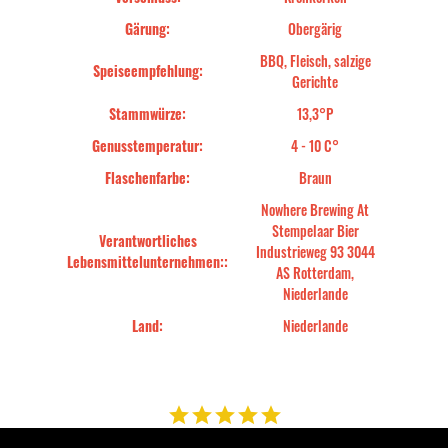
Gärung:
Obergärig
BBQ, Fleisch, salzige
Speiseempfehlung:
Gerichte
Stammwürze:
13,3°P
Genusstemperatur:
4 - 10 C°
Flaschenfarbe:
Braun
Nowhere Brewing At
Stempelaar Bier
Verantwortliches
Industrieweg 93 3044
Lebensmittelunternehmen::
AS Rotterdam,
Niederlande
Land:
Niederlande