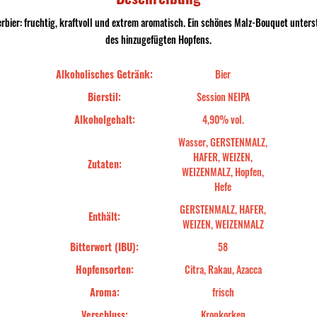
bier: fruchtig, kraftvoll und extrem aromatisch. Ein schönes Malz-Bouquet unters
des hinzugefügten Hopfens.
Alkoholisches Getränk:
Bier
Bierstil:
Session NEIPA
Alkoholgehalt:
4,90% vol.
Wasser, GERSTENMALZ,
HAFER, WEIZEN,
Zutaten:
WEIZENMALZ, Hopfen,
Hefe
GERSTENMALZ, HAFER,
Enthält:
WEIZEN, WEIZENMALZ
Bitterwert (IBU):
58
Hopfensorten:
Citra, Rakau, Azacca
Aroma:
frisch
Verschluss:
Kronkorken