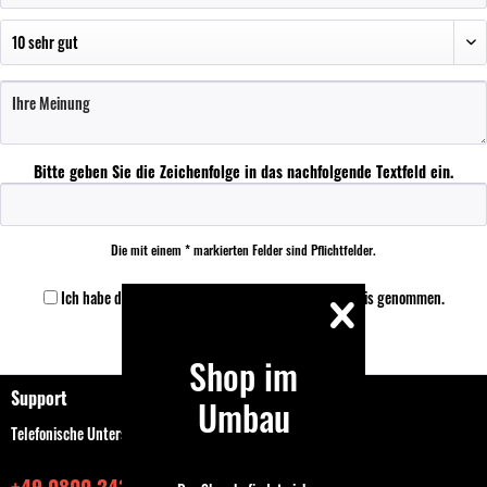
Bitte geben Sie die Zeichenfolge in das nachfolgende Textfeld ein.
Die mit einem * markierten Felder sind Pflichtfelder.
Ich habe die
Datenschutzbestimmungen
zur Kenntnis genommen.
Speichern
Shop im
Support
Umbau
Telefonische Unterstützung und Beratung unter:
+49 0800 243768435