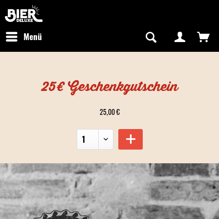
Newsletter abonnieren
Kostenfreier Versand in Deutschland
Hotline:
+49 0800 243768435
/ Mo-Fr: 09:00 - 16:00 Uhr
Menü
25€ Geschenkgutschein
25,00 €