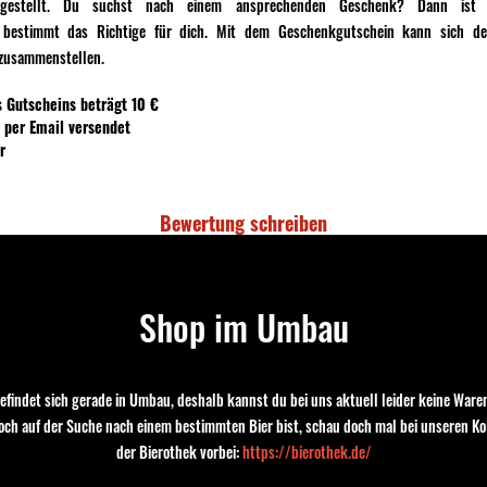
estellt. Du suchst nach einem ansprechenden Geschenk? Dann ist d
 bestimmt das Richtige für dich. Mit dem Geschenkgutschein kann sich de
 zusammenstellen.
s Gutscheins beträgt 10 €
 per Email versendet
ar
Bewertung schreiben
Shop im Umbau
efindet sich gerade in Umbau, deshalb kannst du bei uns aktuell leider keine Waren
noch auf der Suche nach einem bestimmten Bier bist, schau doch mal bei unseren Ko
der Bierothek vorbei:
https://bierothek.de/