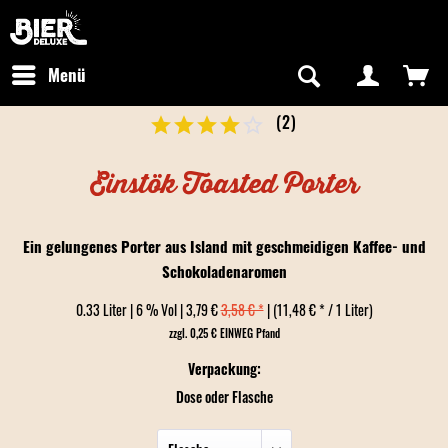
Newsletter abonnieren
Kostenfreier Versand in Deutschland
Hotline:
+49 0800 243768435
/ Mo-Fr: 09:00 - 16:00 Uhr
Menü
(
2
)
Einstök Toasted Porter
Ein gelungenes Porter aus Island mit geschmeidigen Kaffee- und
Schokoladenaromen
0.33 Liter | 6 % Vol | 3,79 €
3,58 € *
| (11,48 € * / 1 Liter)
zzgl. 0,25 € EINWEG Pfand
Verpackung:
Dose oder Flasche