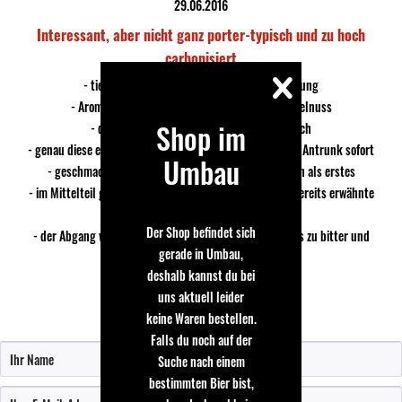
29.06.2016
Interessant, aber nicht ganz porter-typisch und zu hoch
carbonisiert
- tiefschwarze Farbe mit leichter Schaumbildung
- Aromen nach Kaffee, Lakritz und eine Idee Haselnuss
Shop im
- die Carbonisierung ist mir eine Spur zu hoch
- genau diese etwas zu brausige Carbonisierung stört im Antrunk sofort
Umbau
- geschmacklich dominieren die röstigen Malzaromen als erstes
- im Mittelteil gesellen sich dann noch Vanille und die bereits erwähnte
Haselnuss hinzu
Der Shop befindet sich
- der Abgang wiederum ist mir für ein Porter dann etwas zu bitter und
gerade in Umbau,
schlank
deshalb kannst du bei
uns aktuell leider
keine Waren bestellen.
Bewertung schreiben
Falls du noch auf der
Suche nach einem
bestimmten Bier bist,